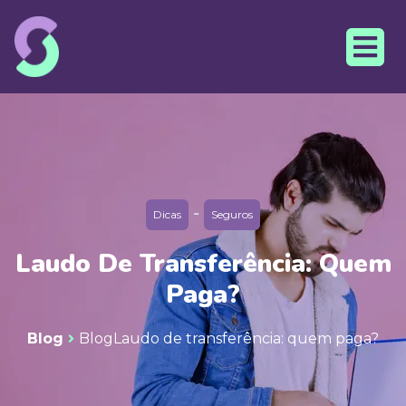
-
Dicas
Seguros
Laudo De Transferência: Quem
Paga?
Blog
Blog
Laudo de transferência: quem paga?