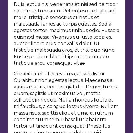
Duis lectus nisi, venenatis et nisi sed, tempor
condimentum arcu. Pellentesque habitant
morbi tristique senectus et netus et
malesuada fames ac turpis egestas. Sed a
egestas tortor, maximus finibus odio. Fusce a
euismod massa. Vivamus eu justo sodales,
auctor libero quis, convallis dolor. Ut
tristique malesuada eros, et tristique nunc.
Fusce pretium blandit ipsum, commodo
tristique arcu consequat vitae.
Curabitur et ultrices urna, at iaculis mi.
Curabitur non egestas lectus. Maecenas a
varius mauris, non feugiat dui. Donec turpis
quam, sagittis ut maximus vel, mattis
sollicitudin neque. Nulla rhoncus ligula et
mi faucibus, a congue lectus viverra. Nullam
massa risus, sagittis aliquet urna a, rutrum
condimentum sem. Phasellus pharetra
tortor ut tincidunt consequat. Phasellus
nec urna leo. Praesent in dolor at nisi