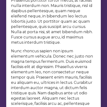
Phasellus porttitor tortor metus, at facilisis
nulla interdum non. Mauris tristique, nisl id
dapibus pellentesque, quam neque
eleifend neque, in bibendum leo lectus
lobortis justo. Ut porttitor quam ac quam
pellentesque, quis suscipit arcu cursus.
Nulla at porta nisi, sit amet bibendum nibh.
Fusce cursus augue arcu, id maximus
metus interdum tristique.
Nunc rhoncus sapien non ipsum
elementum vehicula. Donec nec justo non
magna tempus fermentum. Duis euismod
facilisis elit at dignissim. Phasellus viverra
elementum leo, non consectetur neque
tempor quis. Praesent enim mauris, facilisis
eu aliquam eu, ultrices in lectus. Curabitur
interdum auctor magna, ut dictum felis
tristique quis. Nam dapibus ante ut odio
egestas laoreet. Aliquam nec lectus
scelerisque, facilisis arcu ac, pellentesque