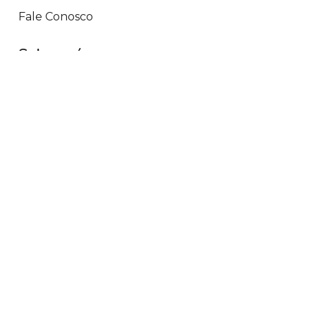
Fale Conosco
Sobre nós
Termos de Uso
Fale Conosco
Trabalhe Conosco
Preços de Seguros
Política de Privacidade
Seguradoras
Azul Seguros
Liberty Seguros